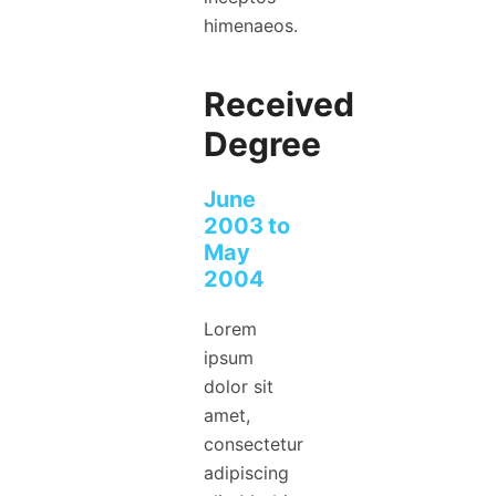
himenaeos.
Received
Degree
June
2003 to
May
2004
Lorem
ipsum
dolor sit
amet,
consectetur
adipiscing