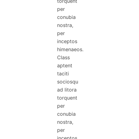
torquent
per
conubia
nostra,
per
inceptos
himenaeos.
Class
aptent
taciti
sociosqu
ad litora
torquent
per
conubia
nostra,
per
inceptos